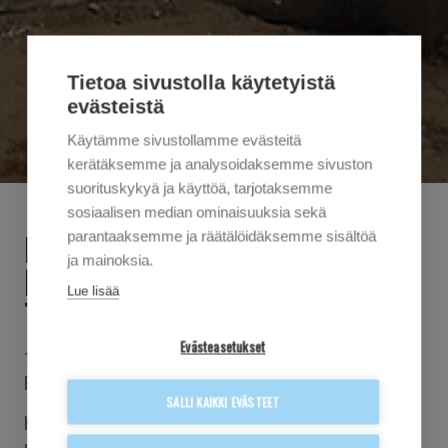
Tietoa sivustolla käytetyistä
evästeistä
Käytämme sivustollamme evästeitä
kerätäksemme ja analysoidaksemme sivuston
suorituskykyä ja käyttöä, tarjotaksemme
sosiaalisen median ominaisuuksia sekä
REKRY ETELÄ-SUOMEEN:
parantaaksemme ja räätälöidäksemme sisältöä
ja mainoksia.
PROJEKTIPÄÄLLIKKÖ JA VASTAAVIA
Lue lisää
TYÖNJOHTAJIA
Evästeasetukset
18.3.2026
Rekrytoimme Etelä-Suomeen!
SALLI KAIKKI EVÄSTEET
Kasvun myötä etsimme uusia osaajia pääkaupunkiseudulle
rakentamaan Salmisen tarinaa. Haemme alkaviin