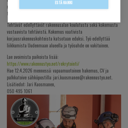
ESTÄ KAIKKI
rakennushankkeisiimme projektipäällikköä ja vastaavia
työnjohtajia.
Tehtävät edellyttävät rakennusalan koulutusta sekä kokemusta
vastaavista tehtävistä. Kokemus vaativista
korjausrakennuskohteista katsotaan eduksi. Työ edellyttää
liikkumista Uudenmaan alueella ja työsuhde on vakituinen.
Lue avoimista paikoista lisää:
https://www.rakennustyo.net/rekrytointi/
Hae 12.4.2026 mennessä: vapaamuotoinen hakemus, CV ja
palkkatoive sähköpostilla: jari.kuosmanen@rakennustyo.net.
Lisätiedot: Jari Kuosmanen,
050 495 1061