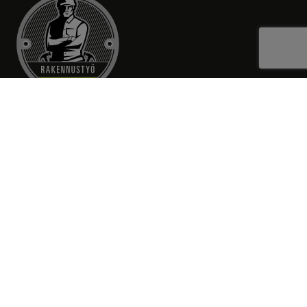
RAKENNUSTYÖ SALMINEN OY
Piispankatu 12 A 1
70100 KUOPIO
Yhteystietomme: kts. Ota yhteyttä
etunimi.sukunimi[at]rakennustyo.net