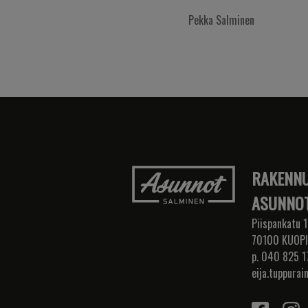
Pekka Salminen
RAKENNU
ASUNNOT
Piispankatu 1
70100 KUOP
p. 040 825 1
eija.tuppurai