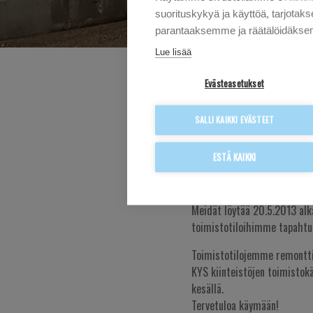
suorituskykyä ja käyttöä, tarjot
parantaaksemme ja räätälöidäksem
Lue lisää
Evästeasetukset
OLEMME
SALLI KAIKKI EVÄSTEET
ESTÄ KAIKKI
20.5.2013
Meidät löytää 20.5.2013 alk
toimistotiloihimme tapahtu
Toimistotilojemme remontti
KYS kiinteistöjen toimistok
kesällä.
Tervetuloa käymään!