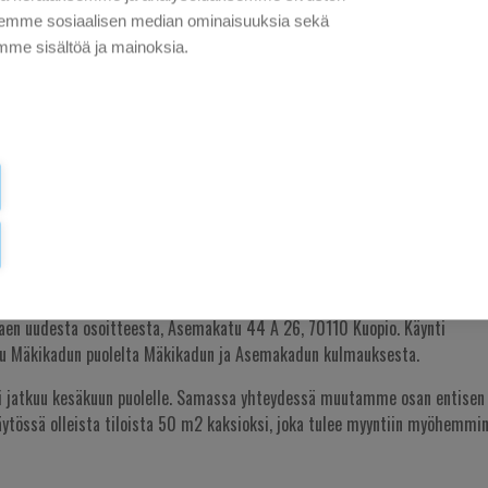
aksemme sosiaalisen median ominaisuuksia sekä
me sisältöä ja mainoksia.
 MUUTTANEET
aen uudesta osoitteesta, Asemakatu 44 A 26, 70110 Kuopio. Käynti
u Mäkikadun puolelta Mäkikadun ja Asemakadun kulmauksesta.
 jatkuu kesäkuun puolelle. Samassa yhteydessä muutamme osan entisen
äytössä olleista tiloista 50 m2 kaksioksi, joka tulee myyntiin myöhemmi