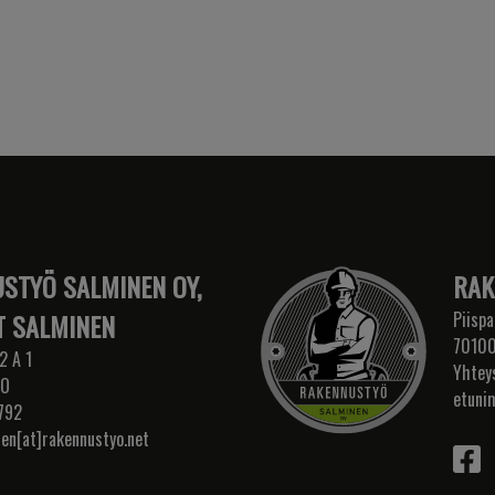
STYÖ SALMINEN OY,
RAK
 SALMINEN
Piispa
70100
2 A 1
Yhtey
IO
etuni
792
nen[at]rakennustyo.net