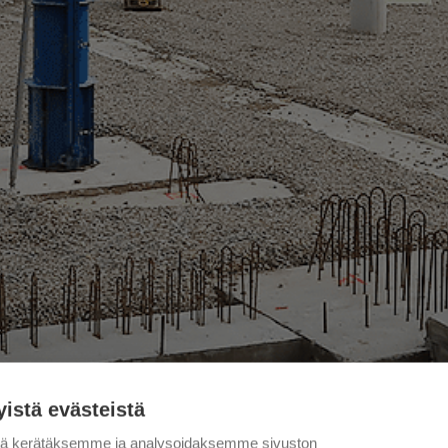
yistä evästeistä
tä kerätäksemme ja analysoidaksemme sivuston