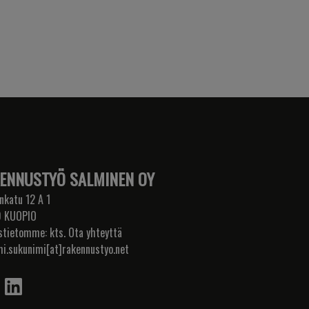
ENNUSTYÖ SALMINEN OY
nkatu 12 A 1
 KUOPIO
stietomme: kts. Ota yhteyttä
mi.sukunimi[at]rakennustyo.net