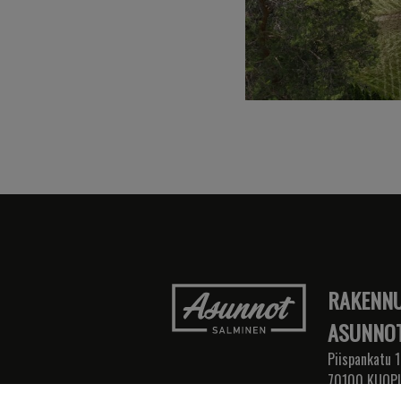
RAKENNU
ASUNNOT
Piispankatu 1
70100 KUOP