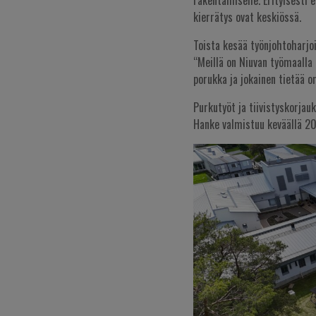
rakentamiselle. Erityisesti 
kierrätys ovat keskiössä.
Toista kesää työnjohtoharjoi
“Meillä on Niuvan työmaalla 
porukka ja jokainen tietää o
Purkutyöt ja tiivistyskorjauk
Hanke valmistuu keväällä 2