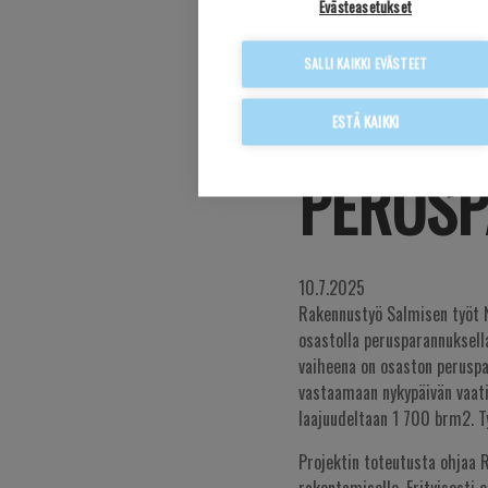
Evästeasetukset
NIUVAN
SALLI KAIKKI EVÄSTEET
ALAIKÄ
ESTÄ KAIKKI
PERUSP
10.7.2025
Rakennustyö Salmisen työt N
osastolla perusparannuksell
vaiheena on osaston peruspar
vastaamaan nykypäivän vaati
laajuudeltaan 1 700 brm2. 
Projektin toteutusta ohjaa 