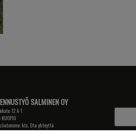
ENNUSTYÖ SALMINEN OY
nkatu 12 A 1
 KUOPIO
stietomme: kts. Ota yhteyttä
mi.sukunimi[at]rakennustyo.net