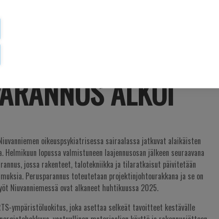
NIEMEN
ISTEN OSASTON
ARANNUS ALKOI
iuvanniemen oikeuspsykiatrisessa sairaalassa jatkuvat alaikäisten
a. Helmikuun lopussa valmistuneen laajennusosan jälkeen seuraavana
annus, jossa rakenteet, talotekniikka ja tilaratkaisut päivitetään
muksia. Perusparannus toteutetaan projektinjohtourakkana ja se on
Työt Niuvanniemessä ovat alkaneet huhtikuussa 2025.
RTS-ympäristöluokitus, joka asettaa selkeät tavoitteet kestävälle