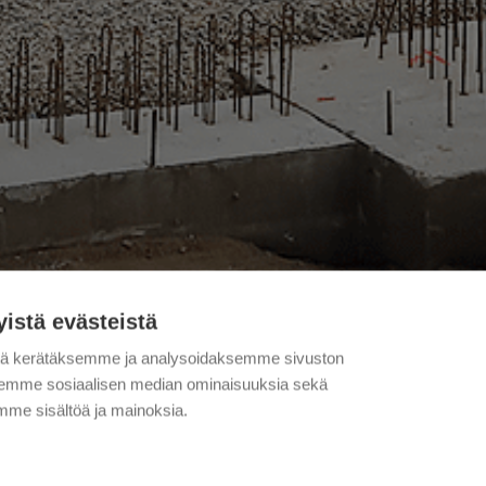
yistä evästeistä
tä kerätäksemme ja analysoidaksemme sivuston
aksemme sosiaalisen median ominaisuuksia sekä
me sisältöä ja mainoksia.