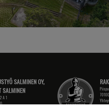
STYÖ SALMINEN OY,
RAK
 SALMINEN
Piispa
70100
2 A 1
Yhtey
IO
etuni