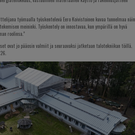
energiatehokkuus, vastuullinen materiaalien käyttö ja rakennusjätteen
ttelijana työmaalla työskentelevä Eero Koivistoinen kuvaa tunnelmaa näin
tekemisen meininki. Työskentely on innostavaa, kun ympärillä on hyvä
man roolinsa.”
set ovat jo pääosin valmiit ja seuraavaksi jatketaan talotekniikan töillä.
026.