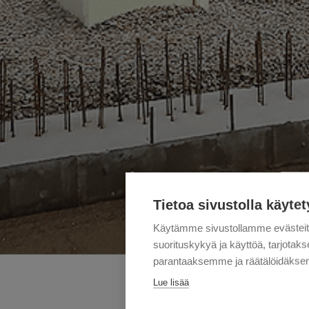
Tietoa sivustolla käytet
Käytämme sivustollamme evästei
suorituskykyä ja käyttöä, tarjot
parantaaksemme ja räätälöidäksem
Lue lisää