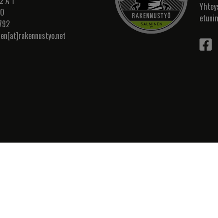
2 A 1
Yhtey
IO
etuni
792
nen[at]rakennustyo.net
US
Salminen Oy
484893-8
AL0HYQBSU87