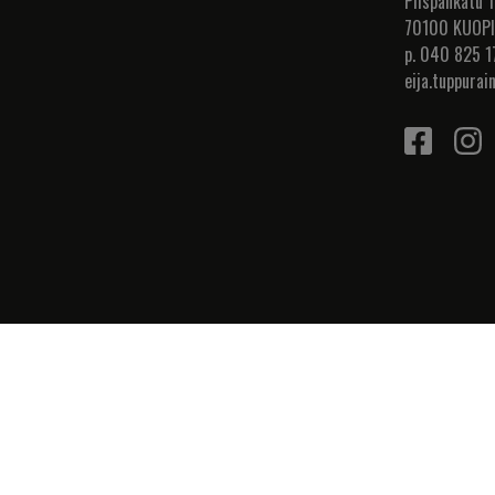
Piispankatu 1
70100 KUOP
p. 040 825 1
eija.tuppurai
LASKUT
Rakennustyö 
Y-tunnus: 2
LEI-tunnus:
743700OUM