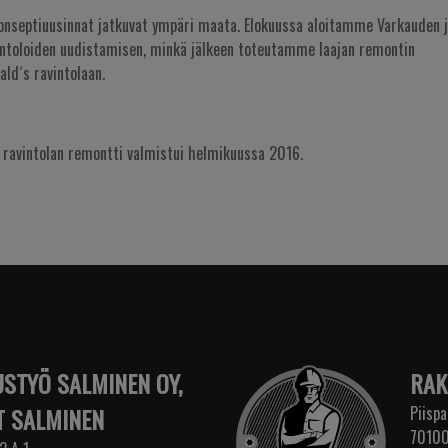
onseptiuusinnat jatkuvat ympäri maata. Elokuussa aloitamme Varkauden 
ntoloiden uudistamisen, minkä jälkeen toteutamme laajan remontin
ld´s ravintolaan.
 ravintolan remontti valmistui helmikuussa 2016.
STYÖ SALMINEN OY,
RAK
 SALMINEN
Piispa
70100