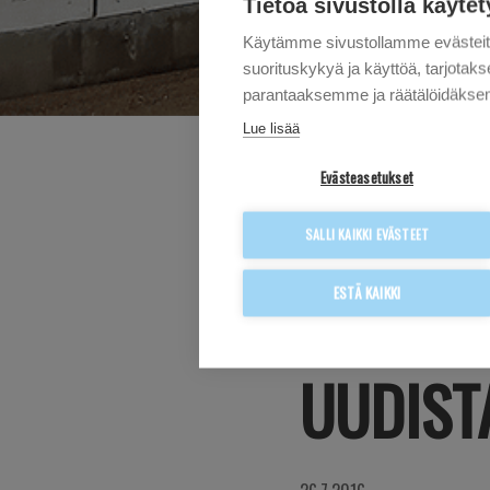
Tietoa sivustolla käytet
Käytämme sivustollamme evästei
suorituskykyä ja käyttöä, tarjot
parantaaksemme ja räätälöidäksem
Lue lisää
Evästeasetukset
MCDONA
SALLI KAIKKI EVÄSTEET
ESTÄ KAIKKI
RAVINT
UUDIST