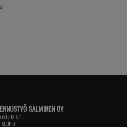
ja
ENNUSTYÖ SALMINEN OY
nkatu 12 A 1
 KUOPIO