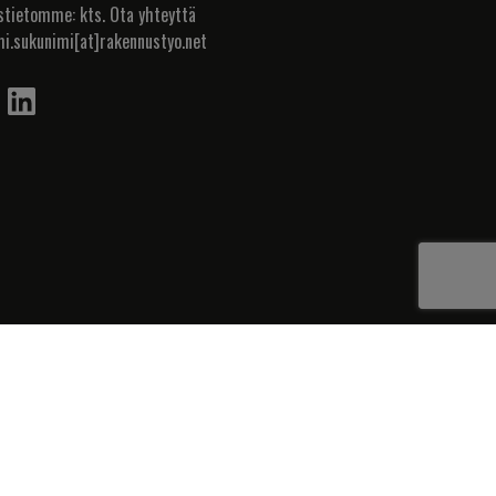
stietomme: kts. Ota yhteyttä
mi.sukunimi[at]rakennustyo.net