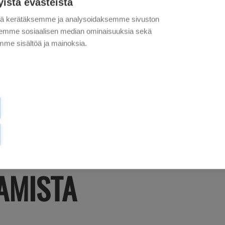
yistä evästeistä
tä kerätäksemme ja analysoidaksemme sivuston
aksemme sosiaalisen median ominaisuuksia sekä
me sisältöä ja mainoksia.
LD’S OY JATKAA
OLOIDEN
AMISTA