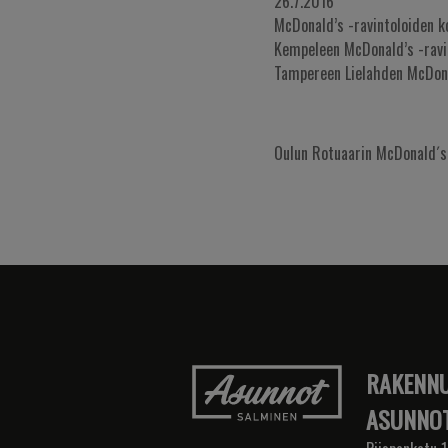
26.7.2016
McDonald’s -ravintoloiden k
Kempeleen McDonald’s -ravi
Tampereen Lielahden McDona
Oulun Rotuaarin McDonald´s
RAKENNU
ASUNNOT