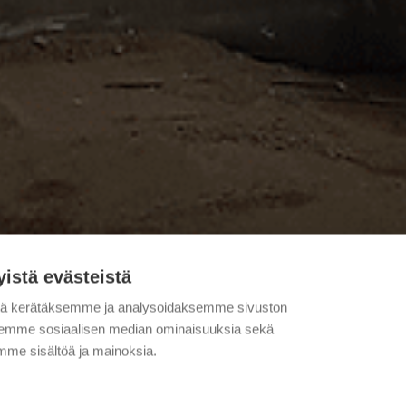
yistä evästeistä
tä kerätäksemme ja analysoidaksemme sivuston
aksemme sosiaalisen median ominaisuuksia sekä
N THEODORIN
me sisältöä ja mainoksia.