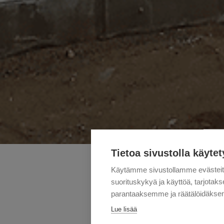
Tietoa sivustolla käytet
Käytämme sivustollamme evästei
suorituskykyä ja käyttöä, tarjot
KUOPIO
parantaaksemme ja räätälöidäksem
Lue lisää