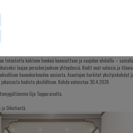
O VALMISTUU PIAN!
rihistorialliselle Sokeainkoulun alueelle on valmistumassa ainutlaatuinen
 Theodorin kartano!
on toteutettu kohteen henkeä kunnioittaen ja suojelun ehdoilla – samall
ikaiseksi laajan peruskorjauksen yhteydessä. Kodit ovat valoisia ja tilavia
euksellisen huonekorkeuden ansiosta. Asuntojen harkitut yksityiskohdat j
t jokaisesta kodista yksilöllisen. Kohde valmistuu 30.4.2026
ntomyyjältämme Eija Tuppuraiselta.
 ja Oikotiestä.