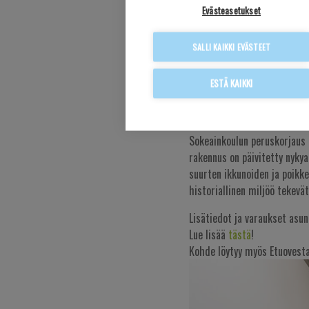
KARTAN
Evästeasetukset
SALLI KAIKKI EVÄSTEET
20.3.2026
ESTÄ KAIKKI
Kuopion Linnanpellon kulttuu
asuntokohde: As Oy Kuopion
Sokeainkoulun peruskorjaus 
rakennus on päivitetty nykya
suurten ikkunoiden ja poikk
historiallinen miljöö tekevä
Lisätiedot ja varaukset asu
Lue lisää
tästä
!
Kohde löytyy myös Etuovesta