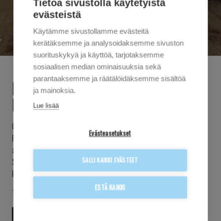
Tietoa sivustolla käytetyistä
evästeistä
Käytämme sivustollamme evästeitä
kerätäksemme ja analysoidaksemme sivuston
suorituskykyä ja käyttöä, tarjotaksemme
sosiaalisen median ominaisuuksia sekä
parantaaksemme ja räätälöidäksemme sisältöä
KUOPION SOKEAINKOULUN ALUEEN
ja mainoksia.
KEHITTÄMINEN ALKAA
Lue lisää
6.9.2024
Evästeasetukset
Rakennustyö Salmisen emoyhtiö Stockpos Oy on tänään
allekirjoittanut kauppakirjat Kuopion kaupungin kanssa
SALLI KAIKKI EVÄSTEET
Sokeainkoulun alueen viidestä kiinteistöstä. Kiinteistöjen
kehittäminen alkaa jo tänä syksynä.
ESTÄ KAIKKI
Tiedotamme pian lisää kuulumisiamme hankkeiden edetessä!