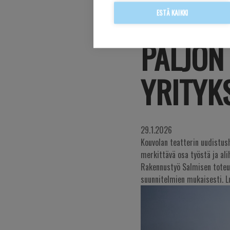
TYÖMAA
ESTÄ KAIKKI
PALJON 
YRITYK
29.1.2026
Kouvolan teatterin uudistus
merkittävä osa työstä ja alih
Rakennustyö Salmisen toteu
suunnitelmien mukaisesti. L