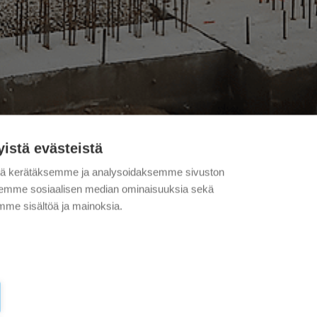
yistä evästeistä
tä kerätäksemme ja analysoidaksemme sivuston
aksemme sosiaalisen median ominaisuuksia sekä
me sisältöä ja mainoksia.
AN TEATTERIN