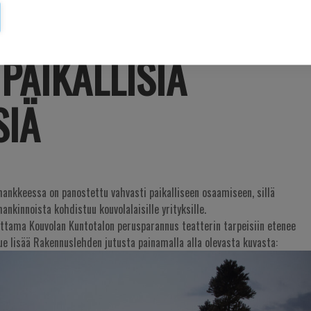
LLA TYÖLLISTETÄÄN
PAIKALLISIA
SIÄ
hankkeessa on panostettu vahvasti paikalliseen osaamiseen, sillä
ankinnoista kohdistuu kouvolalaisille yrityksille.
ttama Kouvolan Kuntotalon perusparannus teatterin tarpeisiin etenee
ue lisää Rakennuslehden jutusta painamalla alla olevasta kuvasta: