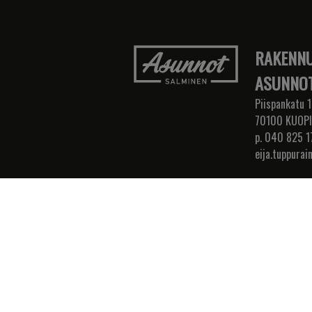
RAKENNU
ASUNNOT
Piispankatu 1
70100 KUOP
p. 040 825 1
eija.tuppurai