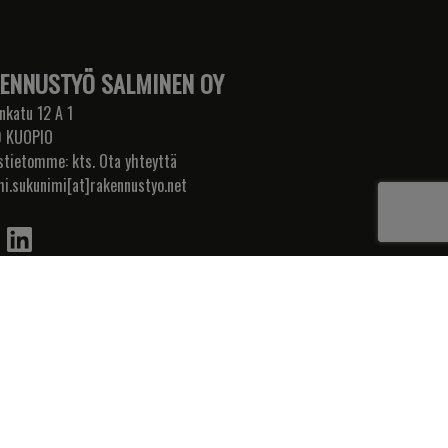
ENNUSTYÖ SALMINEN OY
nkatu 12 A 1
 KUOPIO
stietomme: kts. Ota yhteyttä
mi.sukunimi[at]rakennustyo.net