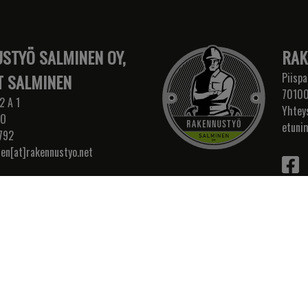
STYÖ SALMINEN OY,
RAK
 SALMINEN
Piispa
70100
2 A 1
Yhtey
IO
etuni
792
nen[at]rakennustyo.net