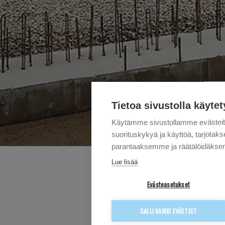
Tietoa sivustolla käytet
Käytämme sivustollamme evästei
suorituskykyä ja käyttöä, tarjot
parantaaksemme ja räätälöidäksem
Lue lisää
Evästeasetukset
KOUVOL
SALLI KAIKKI EVÄSTEET