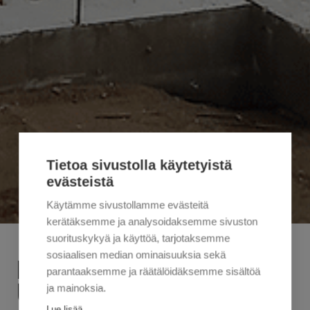
Tietoa sivustolla käytetyistä
evästeistä
Käytämme sivustollamme evästeitä
kerätäksemme ja analysoidaksemme sivuston
suorituskykyä ja käyttöä, tarjotaksemme
sosiaalisen median ominaisuuksia sekä
K-CITYMARKET SELLON
parantaaksemme ja räätälöidäksemme sisältöä
UUDISTUSREMONTTI ON ALKANUT
ja mainoksia.
Lue lisää