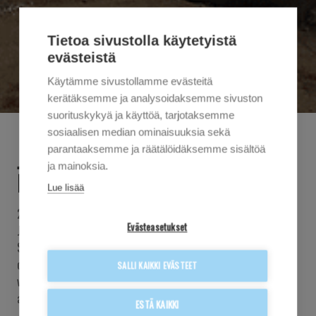
Tietoa sivustolla käytetyistä
evästeistä
Käytämme sivustollamme evästeitä
kerätäksemme ja analysoidaksemme sivuston
suorituskykyä ja käyttöä, tarjotaksemme
sosiaalisen median ominaisuuksia sekä
parantaaksemme ja räätälöidäksemme sisältöä
JARI KUOSMANEN ON ALOITTANUT
ja mainoksia.
ETELÄ-SUOMEN ALUEJOHTAJANA
Lue lisää
28.10.2024
Evästeasetukset
Jari Kuosmanen on aloittanut Rakennustyö Salmisen Etelä-
Suomen toimipisteen uutena aluejohtajana lokakuun alussa. Jari
on työskennellyt Rakennustyö Salmisella aiemmin lähes 10
SALLI KAIKKI EVÄSTEET
vuotta työnjohdon tehtävissä, joten yrityksen toimintamalli ja
arvomaailma ovat hänelle tuttuja entuudestaan.
ESTÄ KAIKKI