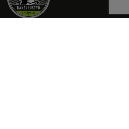
RAKENNUSTYÖ SALMINEN OY
Piispankatu 12 A 1
70100 KUOPIO
Yhteystietomme: kts. Ota yhteyttä
etunimi.sukunimi[at]rakennustyo.net