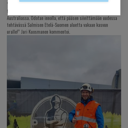
”Olin viime kesänä DI-opintojen ja opintovapaan jälkeen
tutustumassa rakentamiseen maapallon toisella puolen
Australiassa. Odotan innolla, että pääsen siivittämään uudessa
tehtävässä Salmisen Etelä-Suomen aluetta vakaan kasvun
uralle!” Jari Kuosmanen kommentoi.