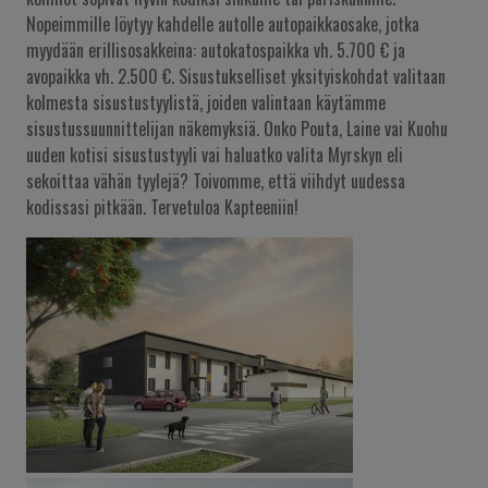
Nopeimmille löytyy kahdelle autolle autopaikkaosake, jotka
myydään erillisosakkeina: autokatospaikka vh. 5.700 € ja
avopaikka vh. 2.500 €. Sisustukselliset yksityiskohdat valitaan
kolmesta sisustustyylistä, joiden valintaan käytämme
sisustussuunnittelijan näkemyksiä. Onko Pouta, Laine vai Kuohu
uuden kotisi sisustustyyli vai haluatko valita Myrskyn eli
sekoittaa vähän tyylejä? Toivomme, että viihdyt uudessa
kodissasi pitkään. Tervetuloa Kapteeniin!