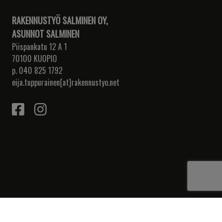
RAKENNUSTYÖ SALMINEN OY,
ASUNNOT SALMINEN
Piispankatu 12 A 1
70100 KUOPIO
p. 040 825 1792
eija.tuppurainen[at]rakennustyo.net